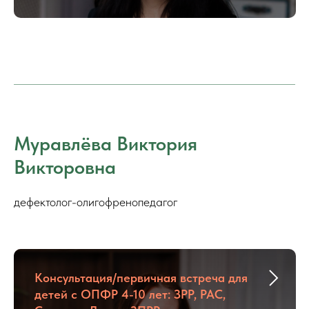
Муравлёва Виктория
Викторовна
дефектолог-олигофренопедагог
Консультация/первичная встреча для
детей с ОПФР 4-10 лет: ЗРР, РАС,