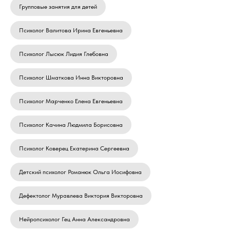
Групповые занятия для детей
Психолог Валитова Ирина Евгеньевна
Психолог Лысюк Лидия Глебовна
Психолог Шматкова Инна Викторовна
Психолог Марченко Елена Евгеньевна
Психолог Качина Людмила Борисовна
Психолог Коверец Екатерина Сергеевна
Детский психолог Романюк Ольга Иосифовна
Дефектолог Муравлева Виктория Викторовна
Нейропсихолог Гец Анна Александровна