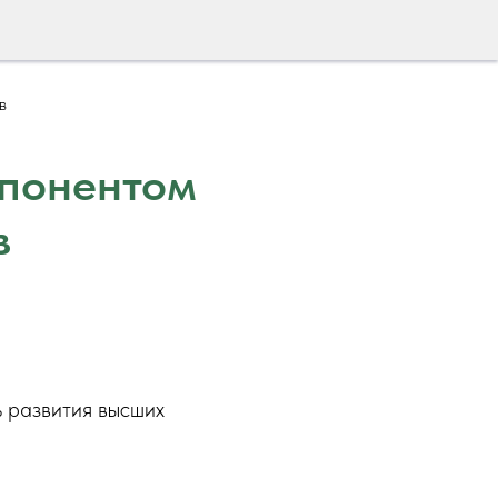
в
мпонентом
в
ь развития высших