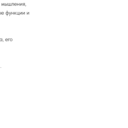
я мышления,
ые функции и
, его
.