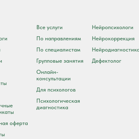
Все услуги
Нейропсихологи
оги
По направлениям
Нейрокоррекция
ы
По специалистам
Нейродиагностик
и
Групповые занятия
Дефектолог
Онлайн-
консультации
иты
Для психологов
Психологическая
чные
диагностика
икаты
ная оферта
ты