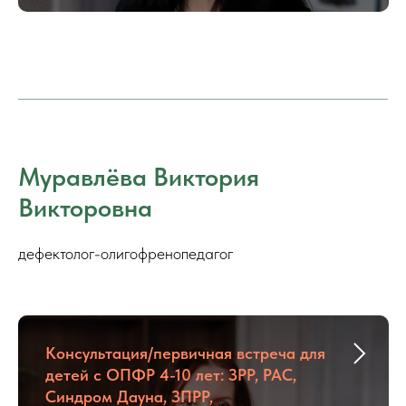
Муравлёва Виктория
Викторовна
дефектолог-олигофренопедагог
Консультация/первичная встреча для
детей с ОПФР 4-10 лет: ЗРР, РАС,
Синдром Дауна, ЗПРР,