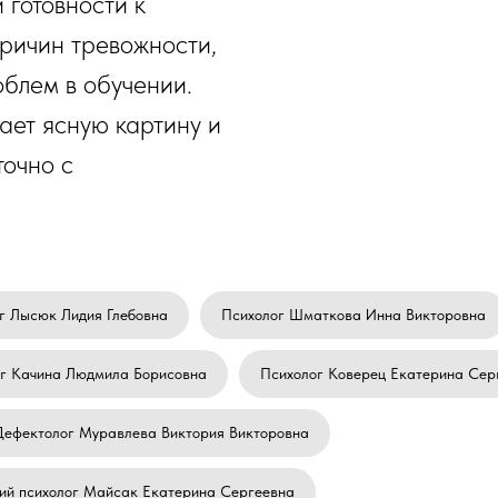
 готовности к
причин тревожности,
облем в обучении.
ет ясную картину и
точно с
г Лысюк Лидия Глебовна
Психолог Шматкова Инна Викторовна
г Качина Людмила Борисовна
Психолог Коверец Екатерина Сер
Дефектолог Муравлева Виктория Викторовна
ий психолог Майсак Екатерина Сергеевна