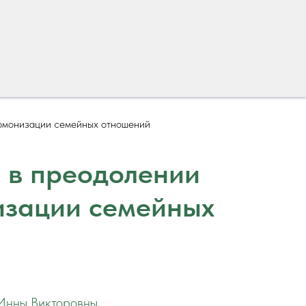
армонизации семейных отношений
 в преодолении
изации семейных
Инны Викторовны
.