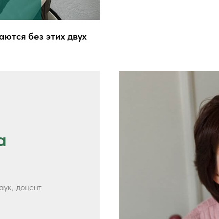
тся без этих двух
а
аук, доцент