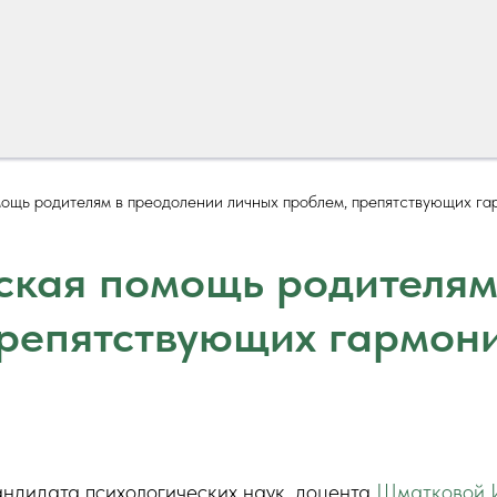
ощь родителям в преодолении личных проблем, препятствующих г
ская помощь родителям
препятствующих гармон
андидата психологических наук, доцента
Шматковой 