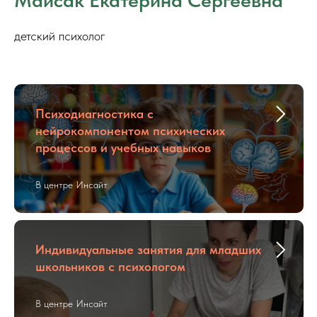
Майсак Екатерина Сергеевна
детский психолог
Психодиагностика с
нейрокомпонентом психических
процессов и учебных навыков
В центре Инсайт
Индивидуальные занятия для младших
школьников с психологом
В центре Инсайт